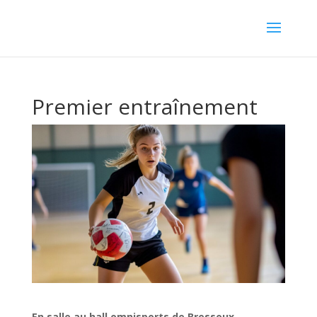
Premier entraînement
En salle au hall omnisports de Bressoux